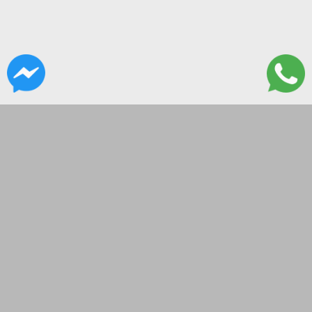
CONTACTANOS
ITALIA 2082
(0341)4860696 - (0341) 4811682
frilav@hotmail.com
LUN A VIERN DE 8:30 A 17:30HS Y SAB DE 8:30 A 13.
SEGUINOS EN